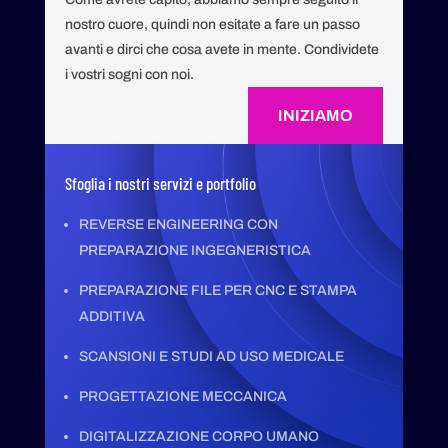
nostro cuore
,
quindi
non esitate a
fare un passo
avanti
e dirci
che cosa avete in
mente
. C
ondividete
i vostri s
ogni con noi.
INIZIAMO
Sfoglia i nostri servizi e portfolio
REVERSE ENGINEERING CON
PREPARAZIONE INGEGNERISTICA
PREPARAZIONE FILE PER CNC E STAMPA
ADDITIVA
SCANSIONI E STUDI AD USO MEDICALE
PROGETTAZIONE MECCANICA
DIGITALIZZAZIONE CORPO UMANO