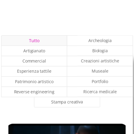
Tutto
Archeologia
Artigianato
Biologia
Commercial
Creazioni artistiche
Esperienza tattile
Museale
Patrimonio artistico
Portfolio
Reverse engineering
Ricerca medicale
Stampa creativa