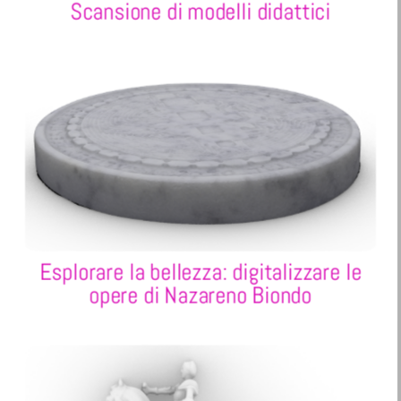
Scansione di modelli didattici
Esplorare la bellezza: digitalizzare le
opere di Nazareno Biondo