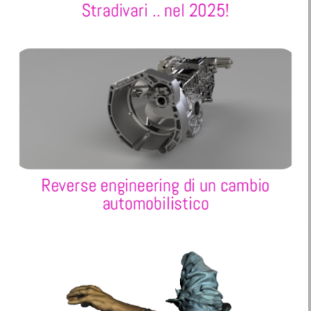
Stradivari .. nel 2025!
Reverse engineering di un cambio
automobilistico