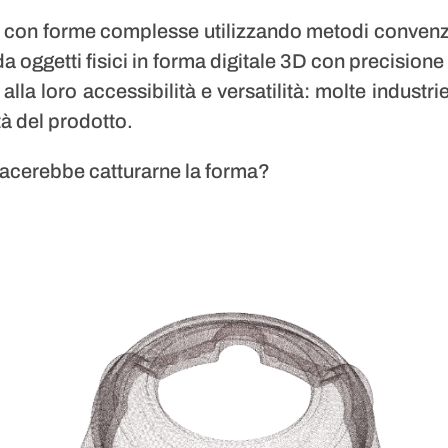
tti con forme complesse utilizzando metodi convenz
 oggetti fisici in forma digitale 3D con precisione
lla loro accessibilità e versatilità: molte industr
tà del prodotto.
piacerebbe catturarne la forma?