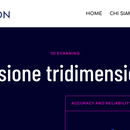
HOME
CHI SI
3D SCANNING
sione tridimensi
ACCURACY AND RELIABILIT