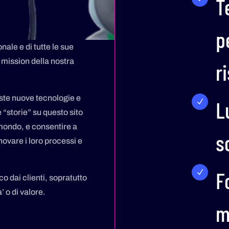
T
p
nale e di tutte le sue
i mission della nostra
r
te nuove tecnologie e
L
N
“storie” su questo sito
 mondo, e consentire a
s
novare i loro processi e
F
N
oco dai clienti, sopratutto
a’ o di valore.
m