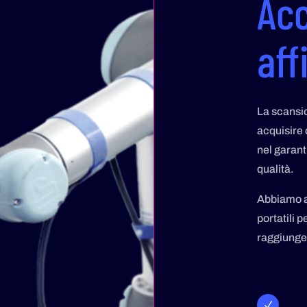
Acc
aff
La scansio
acquisire 
nel garanti
qualità.
Abbiamo a
portatili 
raggiunge
N