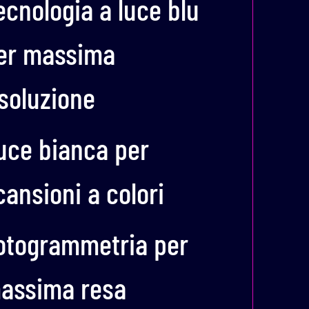
ecnologia a luce blu
er massima
isoluzione
uce bianca per
cansioni a colori
otogrammetria per
assima resa