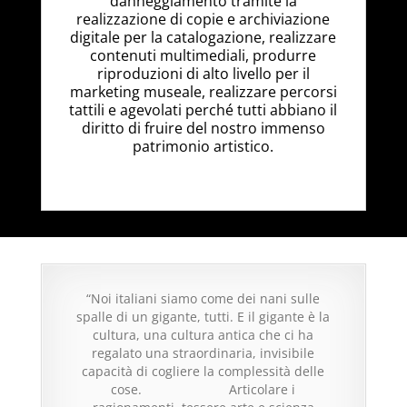
danneggiamento tramite la
realizzazione di copie e archiviazione
digitale per la catalogazione, realizzare
contenuti multimediali, produrre
riproduzioni di alto livello per il
marketing museale, realizzare percorsi
tattili e agevolati perché tutti abbiano il
diritto di fruire del nostro immenso
patrimonio artistico.
“Noi italiani siamo come dei nani sulle
spalle di un gigante, tutti. E il gigante è la
cultura, una cultura antica che ci ha
regalato una straordinaria, invisibile
capacità di cogliere la complessità delle
cose. Articolare i