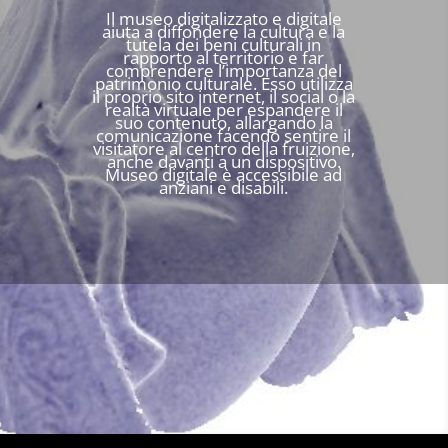
Il museo digitalizzato e digitale
aiuta a diffondere la cultura e la
tutela dei beni culturali in
rapporto al territorio e far
comprendere l’importanza del
patrimonio culturale. Esso utilizza
il proprio sito internet, il social o la
realtà virtuale per espandere il
suo contenuto, allargando la
comunicazione facendo sentire il
visitatore al centro della fruizione,
anche davanti a un dispositivo.
Museo digitale è accessibile ad
anziani e disabili.