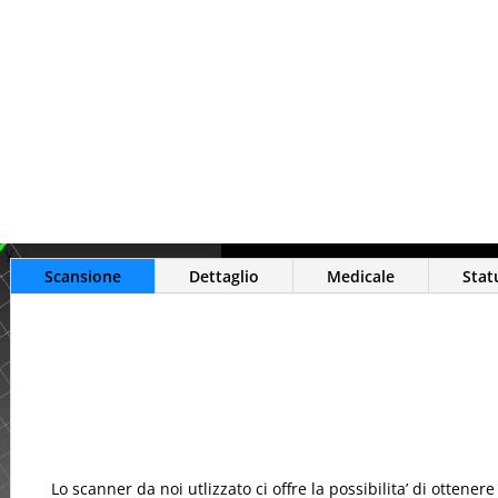
sono tutti fattori da utilizzare 
nnovativi e dare sfogo alle idee
Scansione
Dettaglio
Medicale
Stat
Lo scanner da noi utlizzato ci offre la possibilita’ di ottene