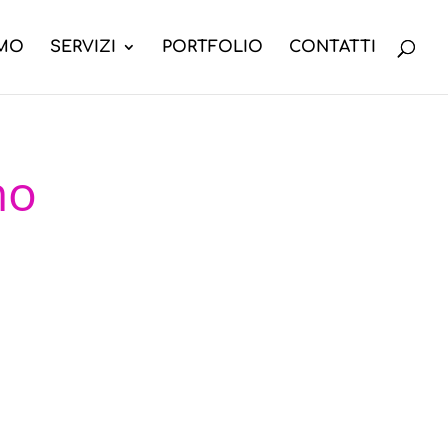
AMO
SERVIZI
PORTFOLIO
CONTATTI
no
tiera per una
le, repliche
inserimento
evo, velocita'
, fedelta'