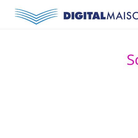
S
Il Body scan
grande vari
fisiche de
character per
di acquis