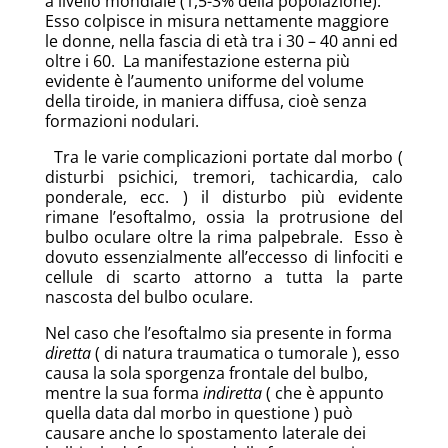
a livello mondiale (1,5-3% della popolazione).
Esso colpisce in misura nettamente maggiore
le donne, nella fascia di età tra i 30 – 40 anni ed
oltre i 60. La manifestazione esterna più
evidente è l’aumento uniforme del volume
della tiroide, in maniera diffusa, cioè senza
formazioni nodulari.
Tra le varie complicazioni portate dal morbo (
disturbi psichici, tremori, tachicardia, calo
ponderale, ecc. ) il disturbo più evidente
rimane l’esoftalmo, ossia la protrusione del
bulbo oculare oltre la rima palpebrale. Esso è
dovuto essenzialmente all’eccesso di linfociti e
cellule di scarto attorno a tutta la parte
nascosta del bulbo oculare.
Nel caso che l’esoftalmo sia presente in forma
diretta
( di natura traumatica o tumorale ), esso
causa la sola sporgenza frontale del bulbo,
mentre la sua forma
indiretta
( che è appunto
quella data dal morbo in questione ) può
causare anche lo spostamento laterale dei