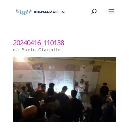
20240416_110138
da
Paolo Gianolio