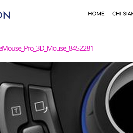
HOME
CHI SI
ceMouse_Pro_3D_Mouse_8452281