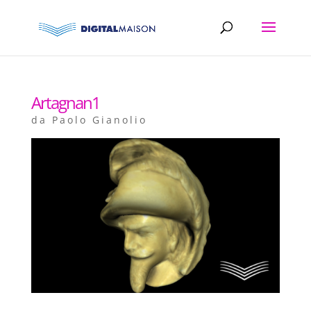
Artagnan1
da
Paolo Gianolio