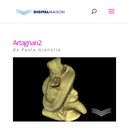
Artagnan2
da
Paolo Gianolio