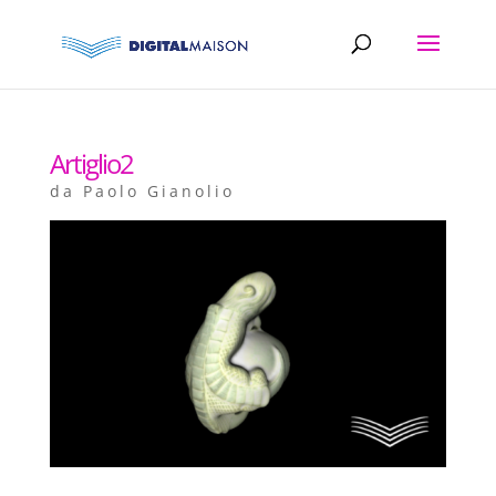
Artiglio2
da
Paolo Gianolio