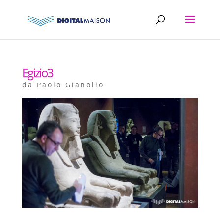
Egizio3
da
Paolo Gianolio