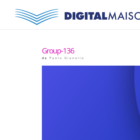
Group-136
da
Paolo Gianolio