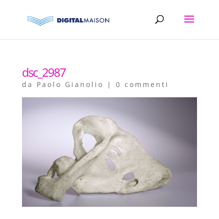
dsc_2987
da
Paolo Gianolio
|
0 commenti