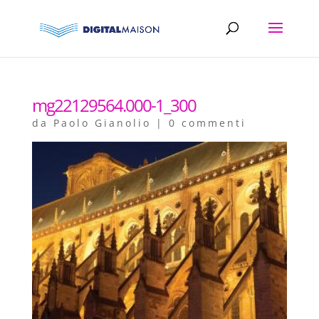
mg22129564.000-1_300
da
Paolo Gianolio
|
0 commenti