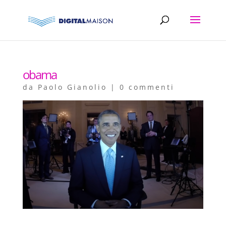
obama
da
Paolo Gianolio
|
0 commenti