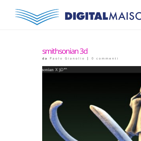
smithsonian 3d
da
Paolo Gianolio
|
0 commenti